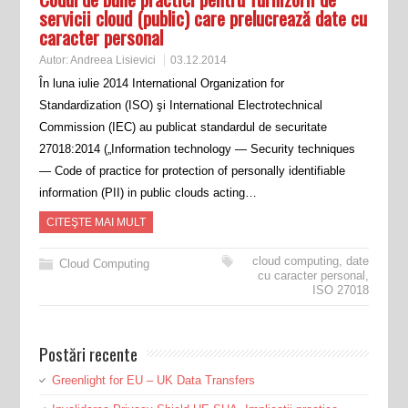
servicii cloud (public) care prelucrează date cu
caracter personal
Autor:
Andreea Lisievici
03.12.2014
În luna iulie 2014 International Organization for
Standardization (ISO) şi International Electrotechnical
Commission (IEC) au publicat standardul de securitate
27018:2014 („Information technology — Security techniques
— Code of practice for protection of personally identifiable
information (PII) in public clouds acting…
CITEŞTE MAI MULT
cloud computing
,
date
Cloud Computing
cu caracter personal
,
ISO 27018
Postări recente
Greenlight for EU – UK Data Transfers