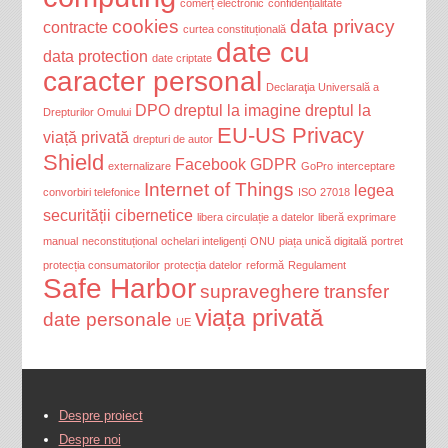
comerț electronic
confidențialitate
cookies
data privacy
contracte
curtea constituțională
date cu
data protection
date criptate
caracter personal
Declaraţia Universală a
DPO
dreptul la imagine
dreptul la
Drepturilor Omului
EU-US Privacy
viață privată
drepturi de autor
Shield
Facebook
GDPR
externalizare
GoPro
interceptare
Internet of Things
legea
convorbiri telefonice
ISO 27018
securității cibernetice
libera circulație a datelor
liberă exprimare
manual
neconstituțional
ochelari inteligenți
ONU
piața unică digitală
portret
protecția consumatorilor
protecția datelor
reformă
Regulament
Safe Harbor
supraveghere
transfer
viața privată
date personale
UE
Despre proiect
Despre noi